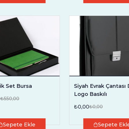
ik Set Bursa
Siyah Evrak Çantası 
Logo Baskılı
0
₺550,00
₺0,00
₺0,00
Sepete Ekle
Sepete Ekl