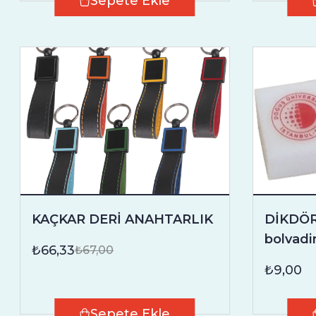
Sepete Ekle
KAÇKAR DERİ ANAHTARLIK
DİKDÖR
bolvadi
₺66,33
₺67,00
₺9,00
Sepete Ekle