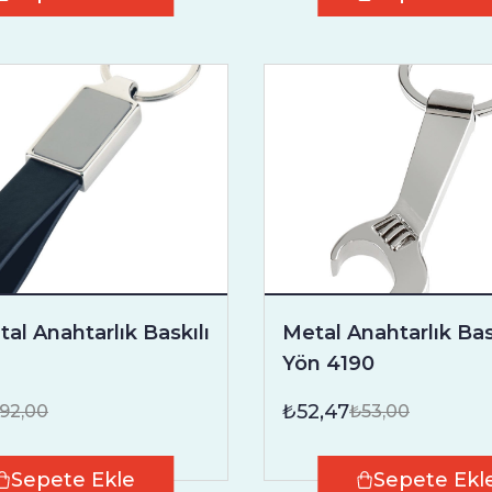
al Anahtarlık Baskılı
Metal Anahtarlık Bask
Yön 4190
₺52,47
92,00
₺53,00
Sepete Ekle
Sepete Ekl