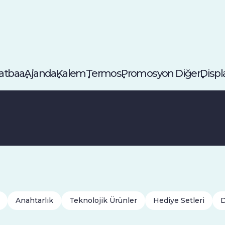
atbaa
Ajanda
Kalem
Termos
Promosyon Diğer
Displ
Anahtarlık
Teknolojik Ürünler
Hediye Setleri
D