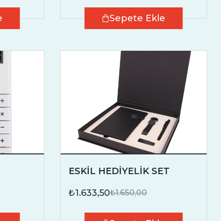
e
Sepete Ekle
ESKİL HEDİYELİK SET
₺1.633,50
₺1.650,00