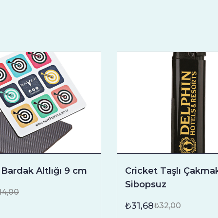
Bardak Altlığı 9 cm
Cricket Taşlı Çakma
Sibopsuz
14,00
₺31,68
₺32,00