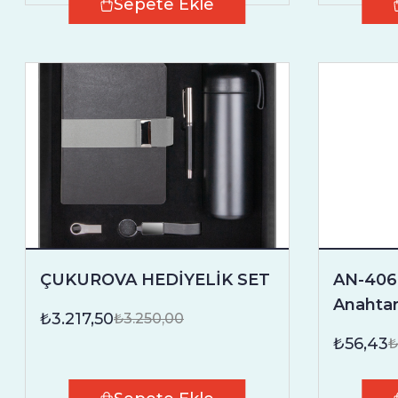
Sepete Ekle
ÇUKUROVA HEDİYELİK SET
AN-4060
Anahtar
₺3.217,50
₺3.250,00
₺56,43
₺