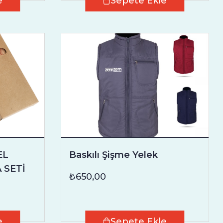
e
Sepete Ekle
EL
Baskılı Şişme Yelek
 SETİ
₺650,00
e
Sepete Ekle