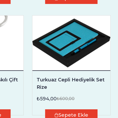
ılı Çift
Turkuaz Cepli Hediyelik Set
Rize
₺594,00
₺600,00
e
Sepete Ekle