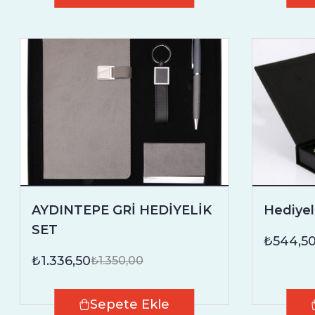
AYDINTEPE GRİ HEDİYELİK
Hediyel
SET
₺544,5
₺1.336,50
₺1.350,00
Sepete Ekle