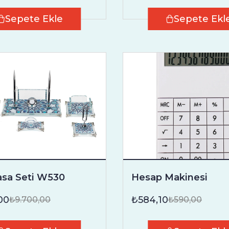
Sepete Ekle
Sepete Ekl
asa Seti W530
Hesap Makinesi
00
₺584,10
₺9.700,00
₺590,00