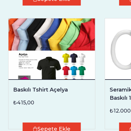
Baskılı Tshirt Açelya
Serami
Baskılı 
₺415,00
₺12.000
Sepete Ekle