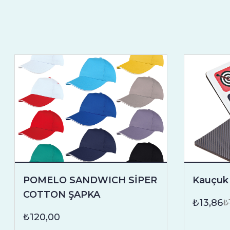
POMELO SANDWICH SİPER
Kauçuk 
COTTON ŞAPKA
₺13,86
₺
₺120,00