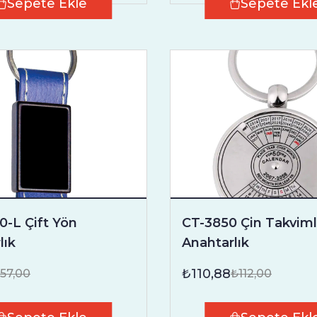
Sepete Ekle
Sepete Ekl
-L Çift Yön
CT-3850 Çin Takviml
lık
Anahtarlık
₺110,88
57,00
₺112,00