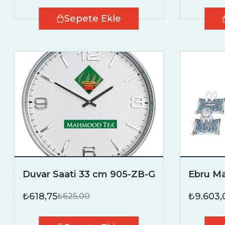
Sepete Ekle
Duvar Saati 33 cm 905-ZB-G
Ebru M
₺618,75
₺9.603,
₺625,00