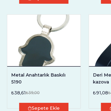
Metal Anahtarlık Baskılı
Deri Met
5190
kazova
₺38,61
₺91,08
₺39,00
₺
Sepete Ekle