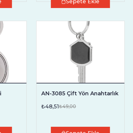
e
Sepete Ekle
i
AN-3085 Çift Yön Anahtarlık
₺48,51
₺49,00