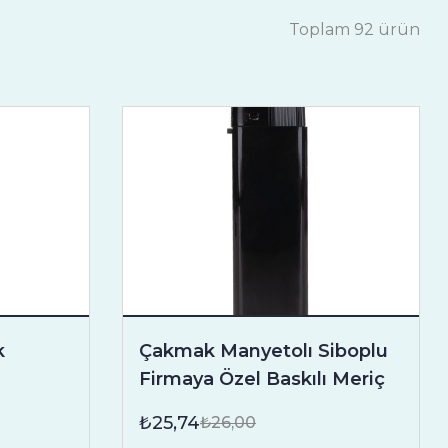
Toplam 92 ürün
k
Çakmak Manyetolı Siboplu
Firmaya Özel Baskılı Meriç
₺25,74
₺26,00