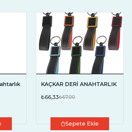
ahtarlık
KAÇKAR DERİ ANAHTARLIK
₺66,33
₺67,00
e
Sepete Ekle