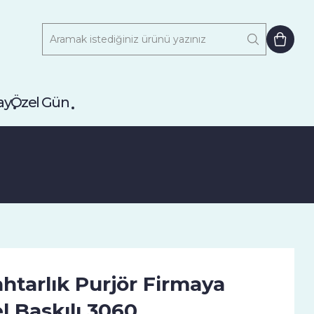
ay
Özel Gün
htarlık Purjör Firmaya
l Baskılı 3060