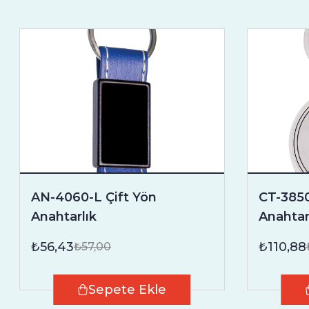
AN-4060-L Çift Yön
CT-3850
Anahtarlık
Anahtar
₺56,43
₺110,88
₺57,00
Sepete Ekle