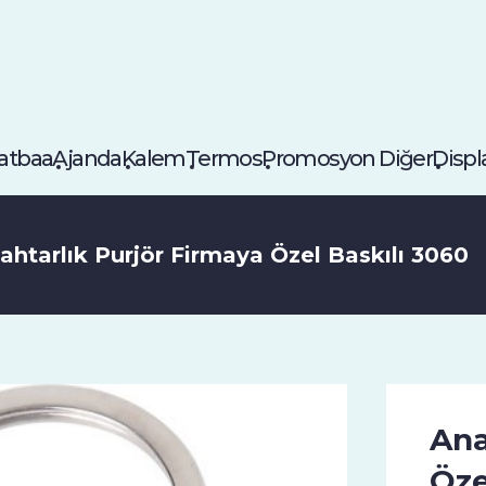
atbaa
Ajanda
Kalem
Termos
Promosyon Diğer
Displ
ahtarlık Purjör Firmaya Özel Baskılı 3060
Ana
Öze