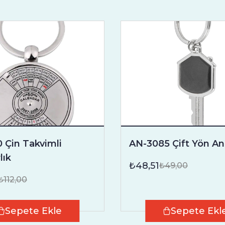
 Çin Takvimli
AN-3085 Çift Yön An
lık
₺48,51
₺49,00
₺112,00
Sepete Ekle
Sepete Ekl