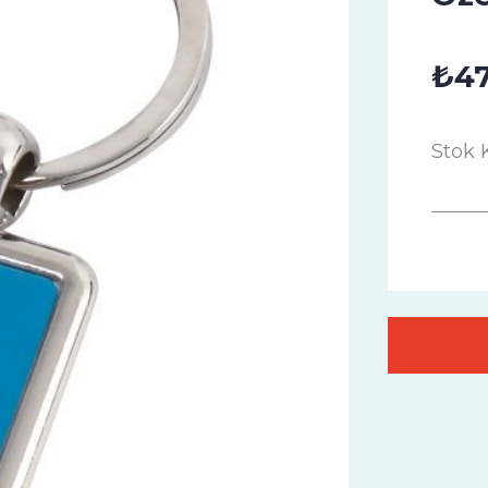
₺47
Stok 