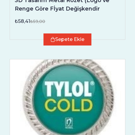
3D Tasarım Metal Rozet (Logo ve
Renge Göre Fİyat Değişkendir
₺58,41
₺59,00
Sepete Ekle