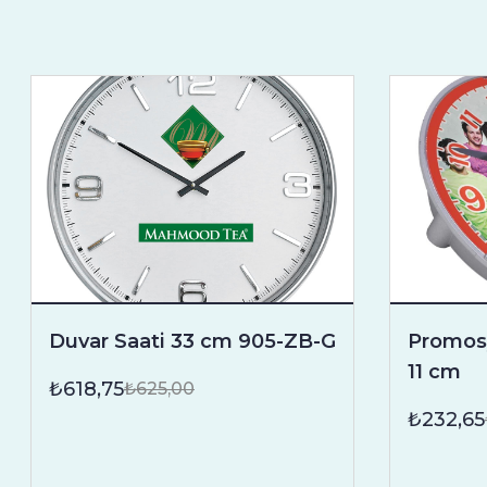
Duvar Saati 33 cm 905-ZB-G
Promosy
11 cm
₺618,75
₺625,00
₺232,65