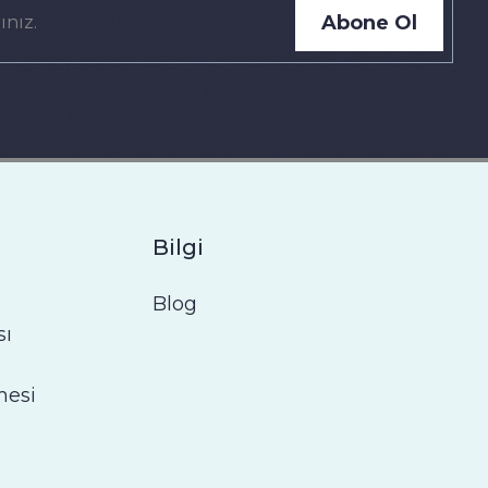
Abone Ol
Bilgi
Blog
sı
mesi