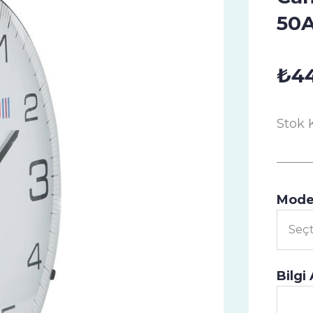
50A
₺44
Stok 
Mode
Bilgi 