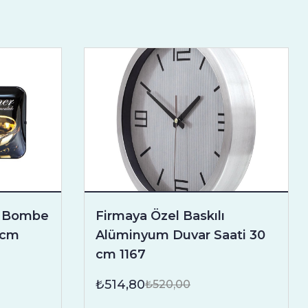
lı Bombe
Firmaya Özel Baskılı
 cm
Alüminyum Duvar Saati 30
cm 1167
₺514,80
₺520,00