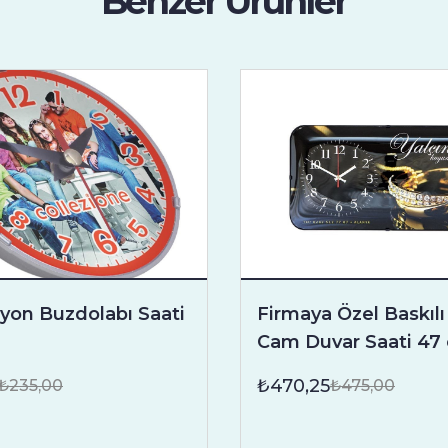
Benzer Ürünler
on Buzdolabı Saati
Firmaya Özel Baskı
Cam Duvar Saati 47
₺470,25
₺235,00
₺475,00