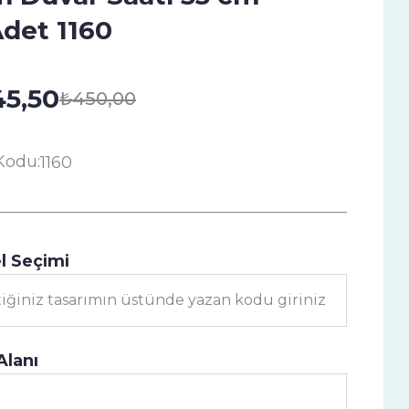
det 1160
5,50
₺450,00
Kodu:
1160
l Seçimi
Alanı