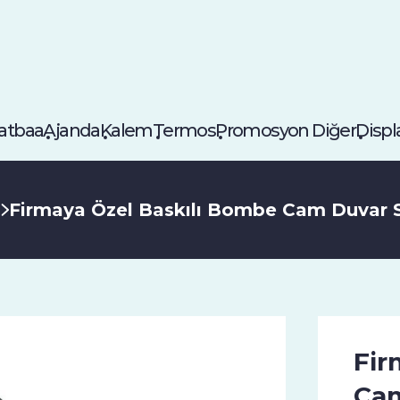
atbaa
Ajanda
Kalem
Termos
Promosyon Diğer
Displ
i
Firmaya Özel Baskılı Bombe Cam Duvar S
Fir
Cam