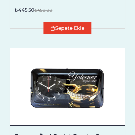
₺445,50
₺450,00
Sepete Ekle