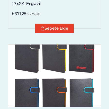
17x24 Ergazi
₺371,25
₺375,00
Sepete Ekle