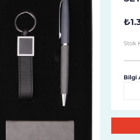
₺1.
Stok 
Bilgi 