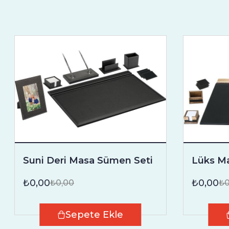
Suni Deri Masa Sümen Seti
Lüks M
₺0,00
₺0,00
₺0,00
₺0
Sepete Ekle