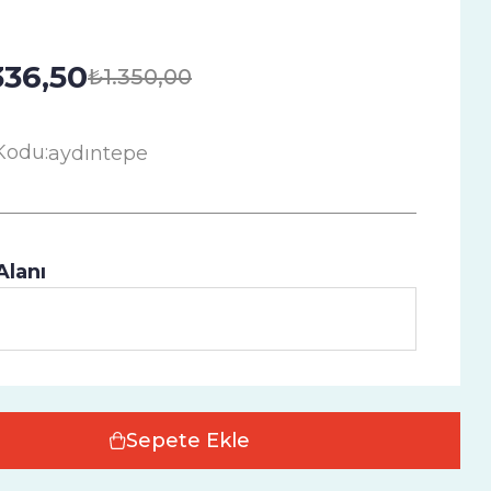
336,50
₺1.350,00
Kodu:
aydıntepe
Alanı
Sepete Ekle