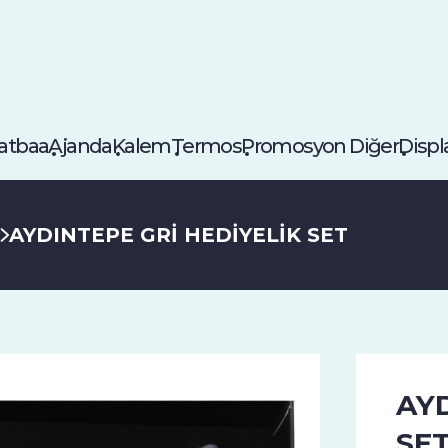
atbaa
Ajanda
Kalem
Termos
Promosyon Diğer
Displ
AYDINTEPE GRİ HEDİYELİK SET
AYD
SE