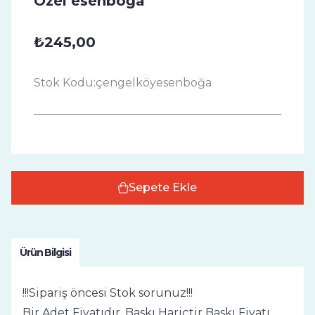
Özel esenboğa
₺245,00
Stok Kodu:
çengelköyesenboğa
Sepete Ekle
Ürün Bilgisi
!!!Sipariş öncesi Stok sorunuz!!!
Bir Adet Fiyatıdır, Baskı Hariçtir Baskı Fiyatı