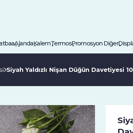
atbaa
Ajanda
Kalem
Termos
Promosyon Diğer
Displ
si
Siyah Yaldızlı Nişan Düğün Davetiyesi 1
Siy
Dav