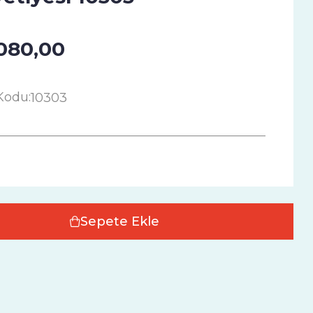
080,00
Kodu:
10303
Sepete Ekle