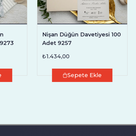
ün
Nişan Düğün Davetiyesi 100
 9273
Adet 9257
₺1.434,00
e
Sepete Ekle