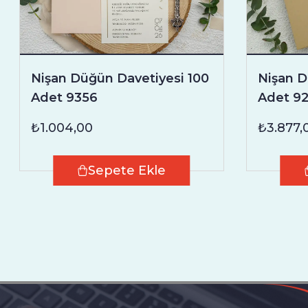
Nişan Düğün Davetiyesi 100
Nişan D
Adet 9356
Adet 9
₺1.004,00
₺3.877,
Sepete Ekle