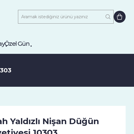
ay
Özel Gün
0303
ah Yaldızlı Nişan Düğün
etiyesi 10303