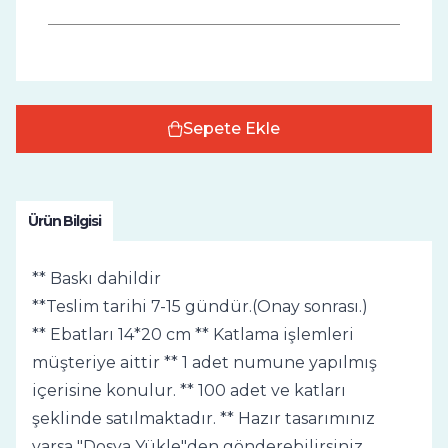
Sepete Ekle
Ürün Bilgisi
** Baskı dahildir
**Teslim tarihi 7-15 gündür.(Onay sonrası.)
** Ebatları 14*20 cm ** Katlama işlemleri
müşteriye aittir ** 1 adet numune yapılmış
içerisine konulur. ** 100 adet ve katları
şeklinde satılmaktadır. ** Hazır tasarımınız
varsa "Dosya Yükle"den gönderebilirsiniz.