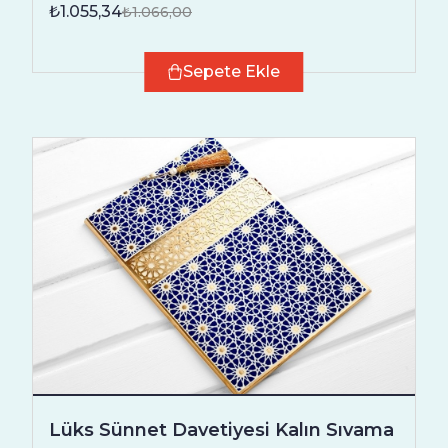
₺1.055,34
₺1.066,00
Sepete Ekle
Lüks Sünnet Davetiyesi Kalın Sıvama