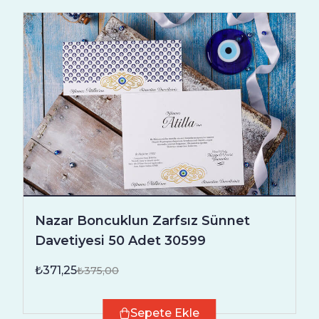
Nazar Boncuklun Zarfsız Sünnet
Davetiyesi 50 Adet 30599
₺371,25
₺375,00
Sepete Ekle