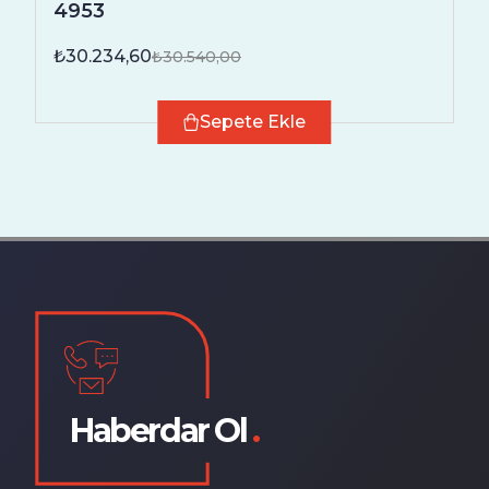
4953
₺30.234,60
₺30.540,00
Sepete Ekle
Haberdar Ol
.