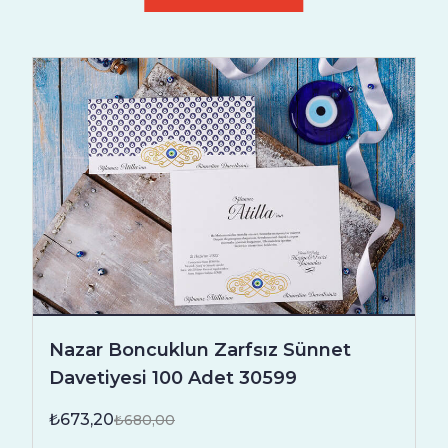
Nazar Boncuklun Zarfsız Sünnet
Davetiyesi 100 Adet 30599
₺673,20
₺680,00