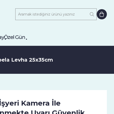
ay
Özel Gün
abela Levha 25x35cm
İşyeri Kamera İle
enmekte Uyarı Güvenlik