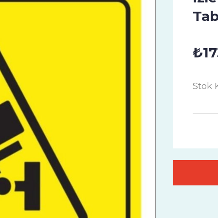
Tab
₺17
Stok 