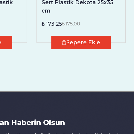
astik
Sert Plastik Dekota 25x35
cm
₺173,25
₺175,00
e
Sepete Ekle
an Haberin Olsun