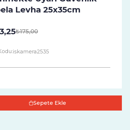
ela Levha 25x35cm
3,25
₺175,00
Kodu:
iskamera2535
Sepete Ekle