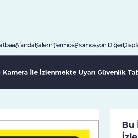
atbaa
Ajanda
Kalem
Termos
Promosyon Diğer
Displ
i Kamera İle İzlenmekte Uyarı Güvenlik T
Bu 
İzl