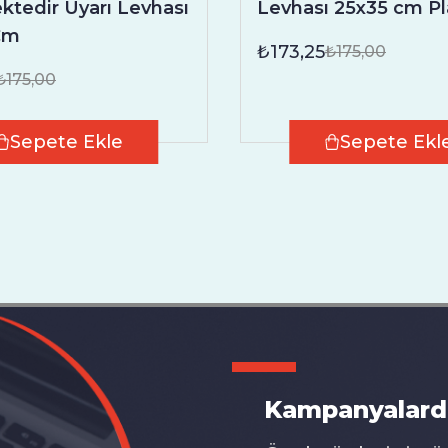
ktedir Uyarı Levhası
Levhası 25x35 cm Pl
Cm
₺173,25
₺175,00
₺175,00
Sepete Ekle
Sepete Ekl
Kampanyalard