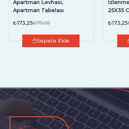
Apartman Levhası,
İzlenme
Apartman Tabelası
25X35 
₺173,25
₺173,25
₺175,00
Sepete Ekle